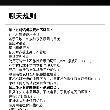
Онлайн:
0
anon
聊天规则
!
禁止对对话者表现出不尊重：
行为粗鲁并使用脏话；
基于民族、种族和宗教原因的冒犯；
威胁对话者。
禁止粗俗行为：
聊天时赤裸上身，不露脸
；
提供虚拟性爱；
使用可能带有不雅性暗示的词语（virt、顽皮和 ETC。）;
不穿衣服或不穿内衣参与聊天轮盘；
展示生殖器和身体其他私密部位；
即使隔着衣服也可以触摸生殖器；
将相机对准您的胸部下方（尽量将您的脸保持在取景框内）；
做出任何可能被视为猥亵的行为。
禁止显示其他图像而不是您自己：
将摄像头对准显示器、平板电脑、手机或电视的屏幕；
将相机对准照片；
将摄像头对准任何短信；
使用网络摄像头模拟器。
<李id =“4”>