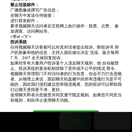
禁止垃圾邮件：
广播图像或撰写广告信息；
在聊天中发送任何链接；
进行群发邮件；
要求视频聊天访问者在互联网上执行操作：投票、点赞、 参
加调查、访问网站等。
<李id =“5”>
投诉系统
任何视频聊天访客都可以对其对话者提出​​投诉。附投诉书 用
户的形象和他的信息，主持人据此做出决定 洗澡。版主每周
7 天、24/7 全天候回复投诉。
如果经常有大量用户投诉某个人违反聊天规则，他 自动被禁
止。投诉系统的复杂机制排除了意外或不公平的情况 禁令。
视频聊天管理部门不对访问者的行为负责，但会尽力打击违规
者。从物理上来说，跟踪聊天轮盘赌中的所有违规行为是不可
能的，因此我们强烈建议您举报违规者。您的投诉可以帮助我
们让聊天变得更干净、更好。
使用聊天即表示您接受并同意遵守既定规则。如果您不同意当
前规则，则应停止使用聊天功能。
同意
开始
下一个