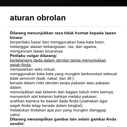
Онлайн:
0
anon
aturan obrolan
!
Dilarang menunjukkan rasa tidak hormat kepada lawan
bicara:
berperilaku kasar dan menggunakan kata-kata kotor;
melanggar alasan kebangsaan, ras, dan agama;
mengancam lawan bicaranya.
Perilaku vulgar dilarang:
bertelanjang dada dalam obrolan tanpa menunjukkan
wajah Anda
;
menawarkan seks virtual;
menggunakan kata-kata yang mungkin berkonotasi seksual
tidak senonoh (baik, nakal, dan dll.);
berada dalam rolet obrolan tanpa pakaian atau pakaian
dalam;
menunjukkan alat kelamin dan bagian tubuh intim lainnya;
menyentuh alat kelamin bahkan melalui pakaian;
arahkan kamera ke bawah dada Anda (usahakan agar
wajah Anda tetap berada dalam bingkai);
melakukan tindakan apa pun yang mungkin dianggap
cabul.
Dilarang menampilkan gambar lain selain gambar Anda
sendiri: