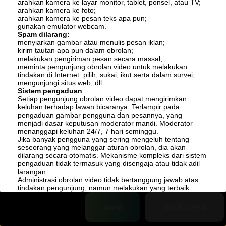
arahkan kamera ke layar monitor, tablet, ponsel, atau TV;
arahkan kamera ke foto;
arahkan kamera ke pesan teks apa pun;
gunakan emulator webcam.
Spam dilarang:
menyiarkan gambar atau menulis pesan iklan;
kirim tautan apa pun dalam obrolan;
melakukan pengiriman pesan secara massal;
meminta pengunjung obrolan video untuk melakukan
tindakan di Internet: pilih, sukai, ikut serta dalam survei,
mengunjungi situs web, dll.
Sistem pengaduan
Setiap pengunjung obrolan video dapat mengirimkan
keluhan terhadap lawan bicaranya. Terlampir pada
pengaduan gambar pengguna dan pesannya, yang
menjadi dasar keputusan moderator mandi. Moderator
menanggapi keluhan 24/7, 7 hari seminggu.
Jika banyak pengguna yang sering mengeluh tentang
seseorang yang melanggar aturan obrolan, dia akan
dilarang secara otomatis. Mekanisme kompleks dari sistem
pengaduan tidak termasuk yang disengaja atau tidak adil
larangan.
Administrasi obrolan video tidak bertanggung jawab atas
tindakan pengunjung, namun melakukan yang terbaik
untuk memberantas pelanggar. Secara fisik tidak mungkin
untuk melacak semua pelanggaran dalam chat rolet, jadi
awal
Berikutnya
kami mendorong Anda untuk melaporkan pelanggar.
Keluhan Anda membantu kami menjadikan obrolan lebih